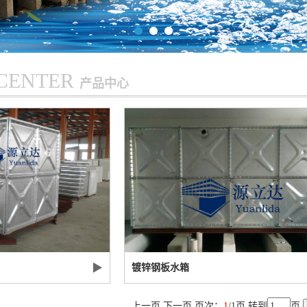
CENTER
产品中心
▶
镀锌钢板水箱
上一页 下一页 页次：
1
/1页 转到
页